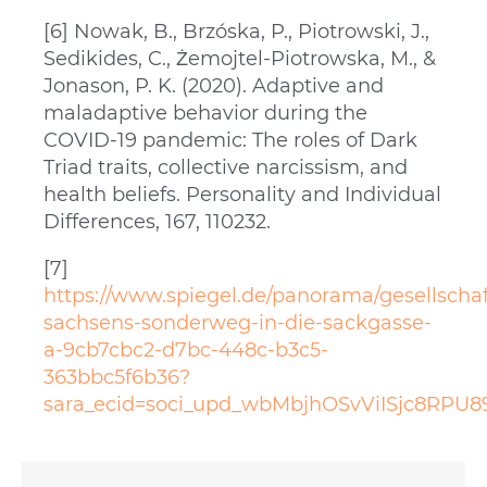
[6] Nowak, B., Brzóska, P., Piotrowski, J.,
Sedikides, C., Żemojtel-Piotrowska, M., &
Jonason, P. K. (2020). Adaptive and
maladaptive behavior during the
COVID-19 pandemic: The roles of Dark
Triad traits, collective narcissism, and
health beliefs. Personality and Individual
Differences, 167, 110232.
[7]
https://www.spiegel.de/panorama/gesellschaf
sachsens-sonderweg-in-die-sackgasse-
a-9cb7cbc2-d7bc-448c-b3c5-
363bbc5f6b36?
sara_ecid=soci_upd_wbMbjhOSvViISjc8RPU8