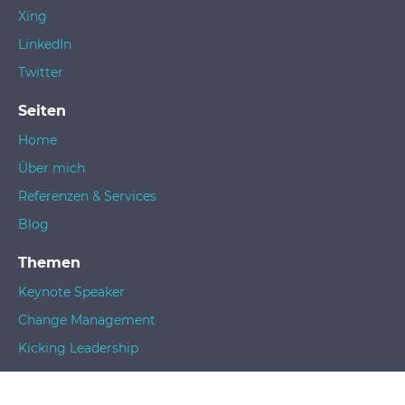
Xing
LinkedIn
Twitter
Seiten
Home
Über mich
Referenzen & Services
Blog
Themen
Keynote Speaker
Change Management
Kicking Leadership
Rechtskram