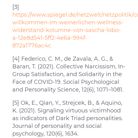
[3]
https://www.spiegel.de/netzwelt/netzpolitik/c
willkommen-im-weinerlichen-wellness-
widerstand-kolumne-von-sascha-lobo-
a-12e8d541-5ff2-4e6a-994f-
872a1776ac4c
[4] Federico, C. M., de Zavala, A. G., &
Baran, T. (2021). Collective Narcissism, In-
Group Satisfaction, and Solidarity in the
Face of COVID-19. Social Psychological
and Personality Science, 12(6), 1071–1081.
[5] Ok, E., Qian, Y., Strejcek, B., & Aquino,
K. (2021). Signaling virtuous victimhood
as indicators of Dark Triad personalities.
Journal of personality and social
psychology, 120(6), 1634.